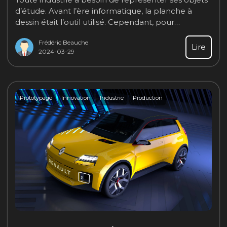
d’étude. Avant l’ère informatique, la planche à
dessin était l’outil utilisé. Cependant, pour
représenter des formes complexes, dites « gauche
Frédéric Beauche
», une représentation en plan ne suffisait pas,
Lire
2024-03-29
même avec des sections de pièces.
Prototypage
Innovation
Industrie
Production